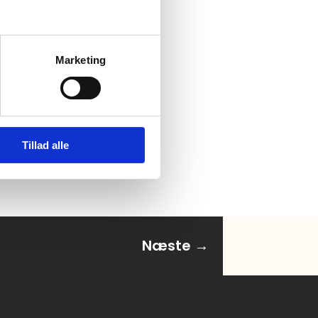
ere viderebearbejdet
ere.
Marketing
Tillad alle
Næste
→