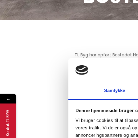
TL Byg har opført Bostedet H
udgør en socialpsykiatrisk bo
funktionsevne har behov for 
Byggeriet blev anlagt i fem e
minder om længegårde i lidt 
Samtykke
terrænniveau og understøtter
←
Denne hjemmeside bruger c
Imellem boenhederne og admin
Kontak TL BYG
som gør det muligt for beboe
Vi bruger cookies til at tilpas
aktiviteter udlagt til udendør
vores trafik. Vi deler også 
annonceringspartnere og anal