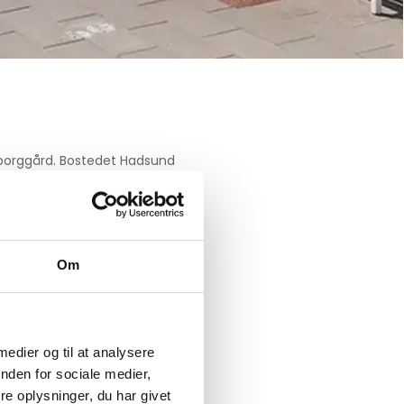
isborggård. Bostedet Hadsund
nedsat fysisk eller psykisk
 omsorg og behandling.
tionsbygning. Byggeriet
lsen sig hvert sit
Om
 Her er der anlagt stier,
rasser samt en række
 medier og til at analysere
nden for sociale medier,
e oplysninger, du har givet