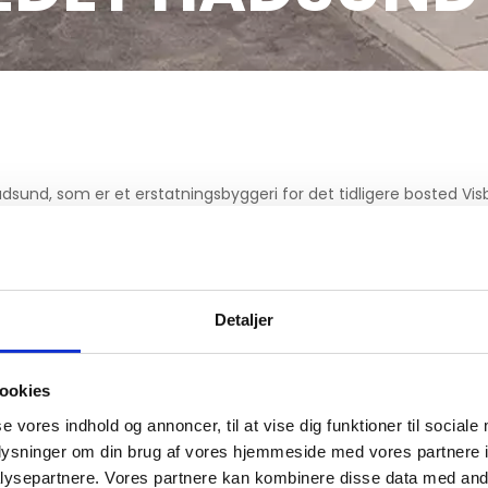
adsund, som er et erstatningsbyggeri for det tidligere bosted V
form for sindslidende voksne, som på grund af betydelig og varig 
omfattende hjælp til almindelige daglige funktioner som pleje,
nheder, der fordeler sig på fire boliggrupper samt en administra
mindre skala. På samme måde som disse gårde tilpasser bebygge
Detaljer
 den tiltænkte variation af byggeriet.
ookies
istrationen løber engområdets naturlige og artsrige bevoksning.
rne at bevæge sig fysisk ud i landskabet og benytte fælles ter
se vores indhold og annoncer, til at vise dig funktioner til sociale
sophold.
oplysninger om din brug af vores hjemmeside med vores partnere i
ysepartnere. Vores partnere kan kombinere disse data med andr