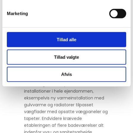
lofter, vægge med træpaneler, fliser og
tapetserede vægge. Derudover
Marketing
overfladebehandling af diverse gulve,
der omfattede gulve belagt med
teglklinker, granitgulve, flisegulve og
massive plankegulve.
Tillad alle
Renoveringen og forandringen af
hovedbygningen har gjort det til en
Tillad valgte
både luksuriøs og tidssvarende bolig for
godsejerens familie. For at godset kunne
Afvis
blive en tidssvarende bolig, krævede det
etablering af helt nye tekniske
installationer i hele ejendommen,
eksempelvis ny varmeinstallation med
gulvvarme og radiatorer tilpasset
vægflader med opsatte vægpaneler og
tapeter. Endvidere krævede
etableringen af flere badeværelser alt
indenfor vvs- og sanitetsarbejde,