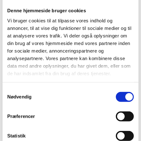
Med største respekt for godsets
Denne hjemmeside bruger cookies
oprindelige arkitektur og status som
fredet kulturarv, udførte TL Byg en
Vi bruger cookies til at tilpasse vores indhold og
nænsom renovering af hovedbygningen
annoncer, til at vise dig funktioner til sociale medier og til
i tæt samarbejde med Slots- og
at analysere vores trafik. Vi deler også oplysninger om
Kulturstyrelsen, bygherre og dennes
din brug af vores hjemmeside med vores partnere inden
rådgivere. Projektet omhandlede blandt
for sociale medier, annonceringspartnere og
andet renovering af de gamle
analysepartnere. Vores partnere kan kombinere disse
trækonstruktioner i etageadskillelser og
data med andre oplysninger, du har givet dem, eller som
tagværk, restaurering af kalkede
de har indsamlet fra din brug af deres tjenester.
facader, genskabelse og renovering af
stuk og gesimser, samt reparation og
Samtykkevalg
udskiftning af murværk.
Nødvendig
Renoveringen af hovedbygningen
omfattede ligeledes tilførslen af nye
Præferencer
overflader. Dette har medført
overfladebehandling af rå
kampestensflader, pudsede vægge og
Statistik