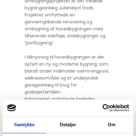
ombygningsprojektet af det fredede
bygningsanlæg Julianelyst Gods.
Projektet omfattede en
gennemgribende renovering og
ombygning af hovedbygningen med
tilhørende sidefløje, staldbygninger og
”portbygning”.
I tilknytning til hovedbygningen er der
opført en ny og moderne bygning, som
blandt andet indeholder swimmingpool,
wellnessområde og et underjordisk
garageanlæg til brug for
godsejerfamilien.
Nybyggeriet omfattede ligeledes
opførslen af cirka 9.000 m2 bygninger i
form af haller til heste- og planteavl,
som er opført som fritliggende
Samtykke
Detaljer
Om
bebyggelser omkring godset.