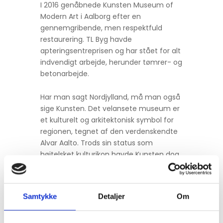
I 2016 genåbnede Kunsten Museum of
Modern Art i Aalborg efter en
gennemgribende, men respektfuld
restaurering. TL Byg havde
apteringsentreprisen og har stået for alt
indvendigt arbejde, herunder tømrer- og
betonarbejde.
Har man sagt Nordjylland, må man også
sige Kunsten. Det velansete museum er
et kulturelt og arkitektonisk symbol for
regionen, tegnet af den verdenskendte
Alvar Aalto. Trods sin status som
højtelsket kulturikon havde Kunsten dog
en række udfordringer. Årene havde sat
deres præg, og bygningen levede ikke
op til nutidens klima- og
Samtykke
Detaljer
Om
sikkerhedsmæssige krav.