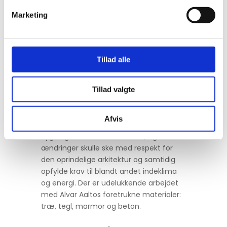
for lyset, og museet fremstår mere
Marketing
rummeligt og moderne.
Restaureringen af Kunsten var et
komplekst og særpræget projekt, der
Tillad alle
fordrede både nytænkning, og
storstilede løsninger blandt andet i
forbindelse med funderingen af et nyt
Tillad valgte
dæk, hvor der er blevet indhentet pæle
fra Tyskland, samt arbejdet med
Afvis
stålprofiler af særligt store dimensioner.
Bygningen er desuden fredet, og alle
ændringer skulle ske med respekt for
den oprindelige arkitektur og samtidig
opfylde krav til blandt andet indeklima
og energi. Der er udelukkende arbejdet
med Alvar Aaltos foretrukne materialer:
træ, tegl, marmor og beton.