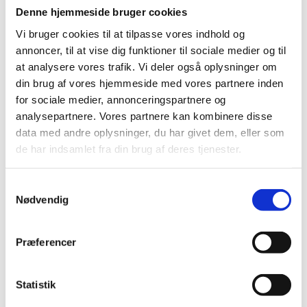
Derfor blev der i 2014 igangsat en
Denne hjemmeside bruger cookies
gennemgribende restaurering, som
skulle revitalisere Kunsten med respekt
Vi bruger cookies til at tilpasse vores indhold og
for Alvar Aaltos enestående arkitektur.
annoncer, til at vise dig funktioner til sociale medier og til
Projektet blev udbudt i storentreprise, og
at analysere vores trafik. Vi deler også oplysninger om
TL Byg stod for aptering og råhus, som
din brug af vores hjemmeside med vores partnere inden
blandt andet indebar alt indvendigt
for sociale medier, annonceringspartnere og
tømrer- og betonarbejde.
analysepartnere. Vores partnere kan kombinere disse
data med andre oplysninger, du har givet dem, eller som
Flere rum er blevet ombygget, herunder
de har indsamlet fra din brug af deres tjenester.
museets café med tilhørende
storkøkken. Der er desuden etableret
Samtykkevalg
nye toiletfaciliteter, værksteder og
Nødvendig
undervisningslokaler samt en ny butik og
en ny mørklagt udstillingssal i
underetagen. Ligeledes er der opført en
Præferencer
ny kælder under p-pladserne mod syd.
Statistik
Restaureringen har skabt et bedre flow
imellem rum og etager, der er skruet op