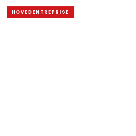
HOVEDENTREPRISE
KUNSTEN MUSEUM OF
MODERN ART