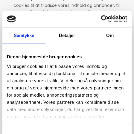
cookies til at tilpasse vores indhold og annoncer, til
at vise dig funktioner til sociale medier og til at
analysere vores trafik. Vi deler også oplysninger om
din brug af vores hjemmeside med vores partnere
inden for sociale medier, annonceringspartnere og
Samtykke
Detaljer
Om
analysepartnere. Vores partnere kan kombinere
disse data med andre oplysninger, du har givet
dem, eller som de har indsamlet fra din brug af
Denne hjemmeside bruger cookies
deres tjenester.
Vi bruger cookies til at tilpasse vores indhold og
Cookies er små tekstfiler, som kan bruges af
annoncer, til at vise dig funktioner til sociale medier og til
websteder til at gøre en brugers oplevelse mere
at analysere vores trafik. Vi deler også oplysninger om
effektiv.
din brug af vores hjemmeside med vores partnere inden
for sociale medier, annonceringspartnere og
Loven fastslår, at vi kan gemme cookies på din
analysepartnere. Vores partnere kan kombinere disse
enhed, hvis de er strengt nødvendige for at sikre
data med andre oplysninger, du har givet dem, eller som
leveringen af den tjeneste, du udtrykkeligt har
de har indsamlet fra din brug af deres tjenester.
anmodet om at bruge. For alle andre typer cookies
skal vi indhente dit samtykke.
Samtykkevalg