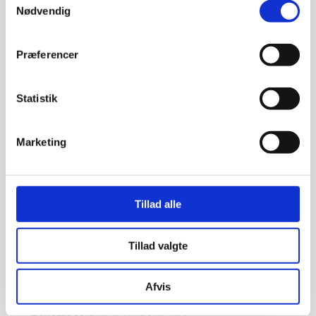
Dette websted bruger forskellige typer af cookies.
Nødvendig
Nogle cookies sættes af tredjeparts tjenester, der
vises på vores sider.
Præferencer
Du kan til enhver tid ændre eller tilbagetrække dit
samtykke fra Cookiedeklarationen på vores
hjemmeside.
Statistik
Få mere at vide om, hvem vi er, hvordan du kan
kontakte os, og hvordan vi behandler persondata i
Marketing
vores Privatlivspolitik.
Angiv venligst dit samtykke-ID og -dato, når du
kontakter os angående dit samtykke.
Tillad alle
Dit samtykke gælder for følgende domæner:
tlbyg.dk
Tillad valgte
Din aktuelle tilstand: Tillad alle.
Dit samtykke-
ID:
kqvi1JfsF7bhRR/mzUscLiHCSGPxlWJ8+/ETNCCBEK
Afvis
b53qiI3xP0+A==
Dato for samtykke:
onsdag den 12.