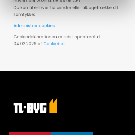
november 2025 kl. 08.44.05 CET
Du kan til enhver tid ændre eller tilbagetrække dit
samtykke:
Administrer cookies
Cookiedeklarationen er sidst opdateret d.
04.02.2026 af
Cookiebot
E-mail