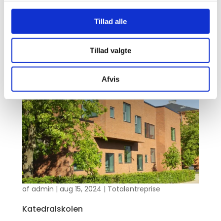
Musikhus til Aalborg Katedralskole TL Byg har i
Tillad alle
konkurrence vundet totalentreprisen vedr.
opførelse af dette ekstraordinære byggeri – et nyt
Tillad valgte
musikhus til Aalborg Katedralskole. Byggeriet
udføres i en naturlig forlængelse af opgaver, som
TL Byg har udført med fokus på...
Afvis
af
admin
|
aug 15, 2024
|
Totalentreprise
Katedralskolen