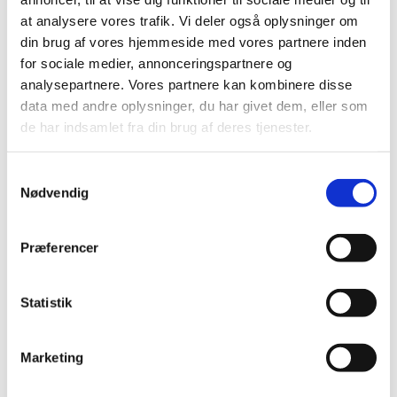
at analysere vores trafik. Vi deler også oplysninger om
din brug af vores hjemmeside med vores partnere inden
Idyllisk landsted syd for Aalborg TL Byg har opført
for sociale medier, annonceringspartnere og
dette pragtfulde landsted lidt syd for Aalborg.
Byggeriet er udført i en indbudt totalentreprise og
analysepartnere. Vores partnere kan kombinere disse
omfatter i alt ca. 950 m² bygninger. Landstedet er
data med andre oplysninger, du har givet dem, eller som
opført som en nyfortolkning af den klassiske
de har indsamlet fra din brug af deres tjenester.
firelængede gård med...
Samtykkevalg
Nødvendig
Præferencer
Statistik
af
admin
|
aug 15, 2024
|
Totalentreprise
Marketing
Idyllisk landsted