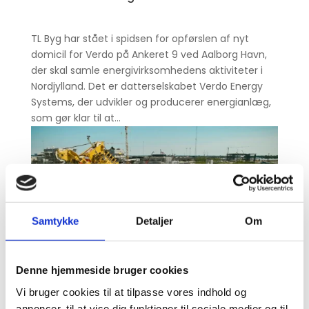
TL Byg har stået i spidsen for opførslen af nyt
domicil for Verdo på Ankeret 9 ved Aalborg Havn,
der skal samle energivirksomhedens aktiviteter i
Nordjylland. Det er datterselskabet Verdo Energy
Systems, der udvikler og producerer energianlæg,
som gør klar til at...
Samtykke
Detaljer
Om
Denne hjemmeside bruger cookies
af
admin
|
aug 15, 2024
|
Totalentreprise
Vi bruger cookies til at tilpasse vores indhold og
VERDO
annoncer, til at vise dig funktioner til sociale medier og til