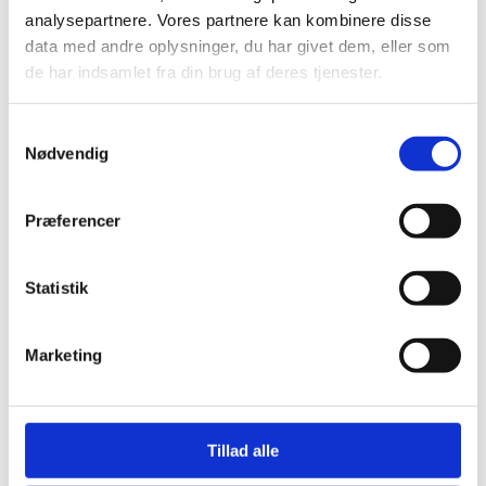
analysepartnere. Vores partnere kan kombinere disse
data med andre oplysninger, du har givet dem, eller som
de har indsamlet fra din brug af deres tjenester.
af
admin
|
okt 9, 2024
Bent Klitgaard
Samtykkevalg
Nødvendig
Præferencer
Statistik
Marketing
Tillad alle