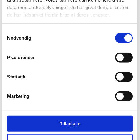
data med andre oplysninger, du har givet dem, eller som
de har indsamlet fra din brug af deres tjenester.
Samtykkevalg
Nødvendig
Præferencer
Statistik
Marketing
Søg
Recent Posts
Tillad alle
TL Byg søger tømrere til entreprise projekter
Første spadestik til AaB af 1885’s nye klubhusprojekt