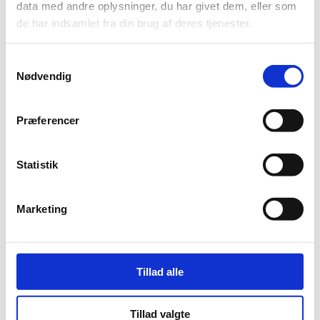
data med andre oplysninger, du har givet dem, eller som
de har indsamlet fra din brug af deres tjenester.
Samtykkevalg
Nødvendig
Præferencer
Statistik
Søg
Marketing
Recent Posts
Tillad alle
TL Byg søger tømrere til entreprise projekter
Første spadestik til AaB af 1885’s nye klubhusprojekt
Tillad valgte
TL Byg søger erfaren tømrer til serviceafdelingen