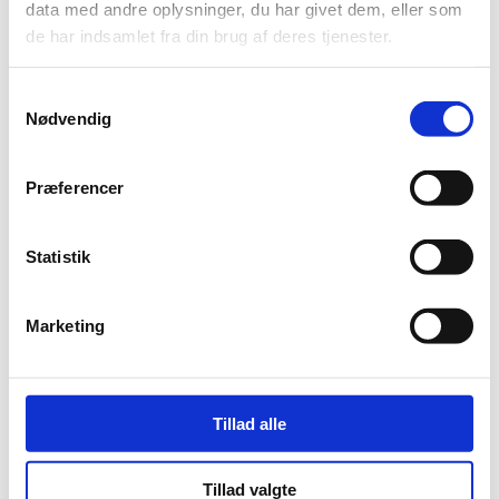
data med andre oplysninger, du har givet dem, eller som
de har indsamlet fra din brug af deres tjenester.
Samtykkevalg
Nødvendig
Præferencer
Statistik
Søg
Marketing
Recent Posts
Tillad alle
TL Byg søger tømrere til entreprise projekter
Første spadestik til AaB af 1885’s nye klubhusprojekt
Tillad valgte
TL Byg søger erfaren tømrer til serviceafdelingen