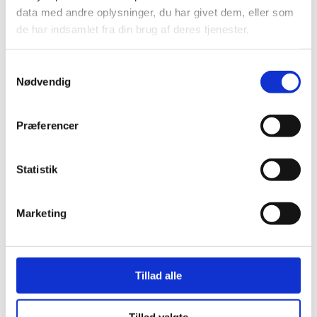
tabssager. Vi har haft fokus på at gøre det, vi
data med andre oplysninger, du har givet dem, eller som
er bedst til – og gøre det ordentligt
, siger adm.
de har indsamlet fra din brug af deres tjenester.
direktør Jesper Hoffmann.
Samtykkevalg
Han suppleres af bestyrelsesformand Rune
Nødvendig
Hyllested:
– Resultatet viser, at medarbejderne fortsat
Præferencer
leverer en stærk indsats, og at kunderne har
tillid til os. Det er tillid, man kun opnår, når
kvaliteten er høj, og løfter bliver holdt. Det er
Statistik
afgørende i et marked, der lige nu er præget
af hård konkurrence og lav aktivitet.
Marketing
I 2024/25 har TL Byg blandt andet stået i
spidsen for store projekter som opførelsen af
nye kontor- og produktionsfaciliteter for
Tillad alle
Verdo i det østlige Aalborg, Dansk Cater i
Svenstrup, Rema 1000 i Kærby, C.F. Nielsen i
Bælum og Solbakkeskolen for Aalborg
Tillad valgte