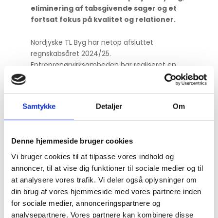
eliminering af tabsgivende sager og et
fortsat fokus på kvalitet og relationer.
Nordjyske TL Byg har netop afsluttet
regnskabsåret 2024/25.
Entreprenørvirksomheden har realiseret en
bruttofortjeneste på 94 millioner kroner og et
resultat efter skat på 7,8 millioner kroner mod
14,4 millioner kroner sidste år. Egenkapitalen
Samtykke
Detaljer
Om
udgør 55 millioner kroner, og soliditetsgraden
ligger på 34,7 procent, hvilket underbygger
virksomhedens robuste økonomiske
Denne hjemmeside bruger cookies
fundament.
Vi bruger cookies til at tilpasse vores indhold og
– Set i lyset af et vigende marked og en
annoncer, til at vise dig funktioner til sociale medier og til
fokuseret toplinje er vi tilfredse med at kunne
at analysere vores trafik. Vi deler også oplysninger om
fastholde et stabilt resultat. Det er et direkte
din brug af vores hjemmeside med vores partnere inden
resultat af en stærk styring af projekterne og
for sociale medier, annonceringspartnere og
vores målrettede indsats for at undgå
analysepartnere. Vores partnere kan kombinere disse