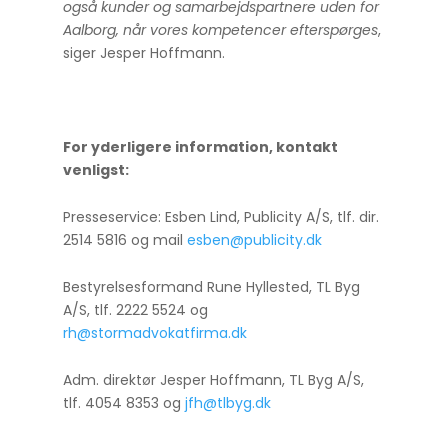
også kunder og samarbejdspartnere uden for
Aalborg, når vores kompetencer efterspørges
,
siger Jesper Hoffmann.
For yderligere information, kontakt
venligst:
Presseservice: Esben Lind, Publicity A/S, tlf. dir.
2514 5816 og mail
esben@publicity.dk
Bestyrelsesformand Rune Hyllested, TL Byg
A/S, tlf. 2222 5524 og
rh@stormadvokatfirma.dk
Adm. direktør Jesper Hoffmann, TL Byg A/S,
tlf. 4054 8353 og
jfh@tlbyg.dk